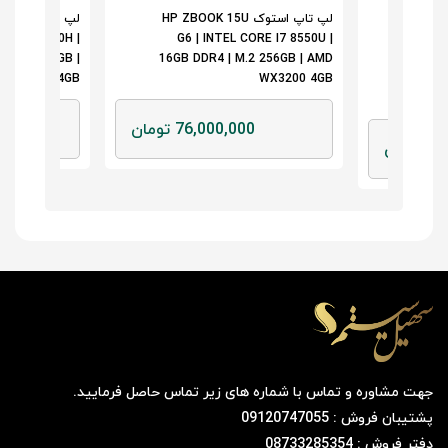
لپ تاپ استوک HP ZBOOK 15U
ORE I7 9750H |
G6 | INTEL CORE I7 8550U |
PR
| M.2 512GB |
16GB DDR4 | M.2 256GB | AMD
1
RO T1000 4GB
WX3200 4GB
51
76,000,000 تومان
0
مان
جهت مشاوره و تماس با شماره های زیر تماس حاصل فرمایید.
پشتیبان فروش : 09120747055
دفتر فروش : 08733285354