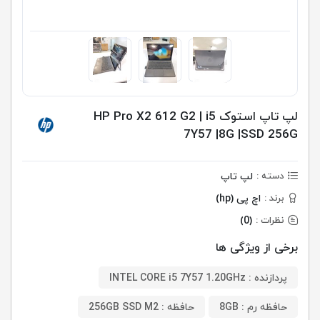
لپ تاپ استوک HP Pro X2 612 G2 | i5
7Y57 |8G |SSD 256G
لپ تاپ
دسته :
اچ پی (hp)
برند :
(0)
نظرات :
برخی از ویژگی ها
پردازنده : INTEL CORE i5 7Y57 1.20GHz
حافظه رم : 8GB
حافظه : 256GB SSD M2