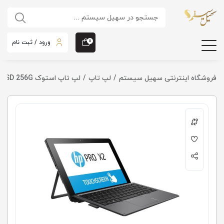
ورود / ثبت نام
0
فروشگاه اینترنتی سهیل سیستم
لپ تاپ
لپ تاپ استوک HP Pro X2 612 G2 | i5 7Y57 |8G |SSD 256G