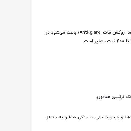
پنل ۱۴ اینچی این دستگاه با رزولوشن Full HD (1920x1080) و تکنولوژی IPS، زاویه دید بسیار خوبی را ارائه می‌دهد. روکش مات (Anti-glare) باعث می‌شود در
ها و بازخورد عالی، خستگی شما را به حداقل