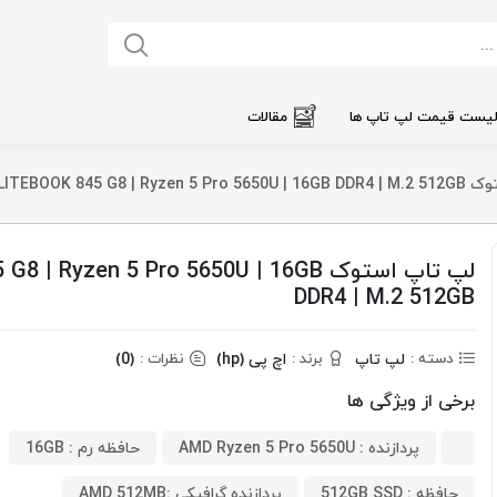
یست قیمت لپ تاپ ها
مقالات
HP ELITEBOOK 845 G8 | 
لپ تاپ استوک  Ryzen 5 Pro 5650U | 16GB
DDR4 | M.2 512GB
لپ تاپ
اچ پی (hp)
(0)
دسته :
برند :
نظرات :
برخی از ویژگی ها
پردازنده : AMD Ryzen 5 Pro 5650U
حافظه رم : 16GB
حافظه : 512GB SSD
پردازنده گرافیکی :AMD 512MB