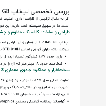
بررسی تخصصی لپ‌تاپ HP EliteBook 845 G8؛ قدرت AMD در کالبد اشرافی سری EliteBook
اگر به دنبال ترکیبی از ظرافت اداری، امنیت ف
است. ما در
سهیل سیستم
قصد داریم این غول دنیای بیزنس را
طراحی و ساخت: کلاسیک، مقاوم و چشم‌
می‌کند، بلکه دارای گواهی نظامی
L-STD 810H
وزن:
حدود ۱.۳۷ کیلوگرم (بسیار ایده‌آل برای جابجایی مداوم).
ضخامت:
حدود ۱۸ میلی‌متر که آن را در دسته اولترابوک‌های حرفه‌ای قرار می‌دهد.
سخت‌افزار و عملکرد: جادوی معماری Zen 3
تفاوت اصلی مدل ۸۴۵ با برادر خود (مدل ۸۴۰)، استفاده از پردازنده‌های
مدیریت بهینه انرژی، در مالتی‌تسکینگ و پردا
پردازنده:
معمولاً در نسخه‌های Ryzen 5 Pro 5650U و Ryzen 7 Pro 5850U عرضه می‌شود.
گرافیک:
پردازنده گرافیکی مجتمع
Graphics