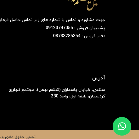
جهت مشاوره و تماس با شماره های زیر تماس حاصل فرمای
پشتیبان فروش : 09120747055
دفتر فروش : 08733285354
آدرس
سنندج، خیابان پاسداران (ششم بهمن)، مجتمع تجاری
کردستان، طبقه اول، واحد 230
تمامی حقوق مادی و م