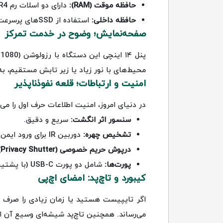
حافظه موقت (RAM):
دارای دو اسلات رم DDR4 که برخلاف بسیاری از رقبا، قابلیت ارتقا تا ۶۴ گیگابایت را دارد.
حافظه داخلی:
استفاده از SSD‌های پرسرعت NVMe که سرعت بوت سیستم را به کمتر از چند ثانیه می‌رساند.
صفحه‌نمایش؛ وضوح در خدمت تمرکز
محیط‌های با نور زیاد یا زیر تابش مستقیم، به راحتی با 
امنیت و ارتباطات؛ قلعه نفوذناپذیر
در دنیای امروز، امنیت اطلاعات حرف اول را می‌زند. HP 845 G8 به تک
سنسور اثر انگشت:
سریع و دقیق.
تشخیص چهره:
دوربین IR برای ورود ایمن با Windows Hello.
درپوش حریم خصوصی (Privacy Shutter):
پورت‌ها:
شامل دو پورت USB-C (با پشتیبانی از شارژ و دیسپلی پورت)، دو پورت USB-A، خروجی HDMI 2.0 و جک ترکیبی هدفون.
کیبورد و تاچ‌پد: امضای اچ‌پی
اگر تایپیست هستید یا زمان زیادی را صرف کد
می‌رساند. همچنین تاچ‌پد شیشه‌ای وسیع آن ا