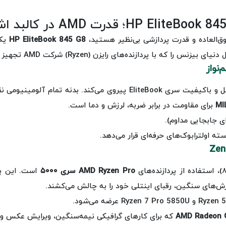
وق‌العاده و قدرت پردازشی بی‌نظیر هستید،
HP EliteBook 845 G8
یکی
 که با پردازنده‌های رایزن (Ryzen) شرکت AMD تجهیز شده، کالبدشکافی کنیم.
نواز
لپ‌تاپ HP 845 G8 از همان زبان طراحی اصیل و باکیفیت سری EliteBook پ
MI
برای مقاومت در برابر ضربه، لرزش و دما است.
AMD Ryzen Pro سری ۵۰۰۰
است. این پر
زش‌های سنگین، رقبای اینتلی خود را به چالش می‌کشند.
AMD Radeon 
که برای کارهای گرافیکی نیمه‌سنگین، ویرایش عکس و 