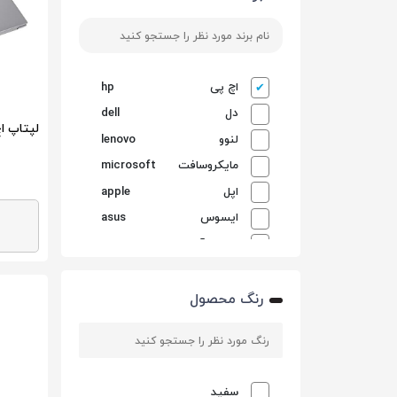
اچ پی
hp
دل
dell
لپتاپ اچ پی 0 G5
لنوو
lenovo
مایکروسافت
microsoft
اپل
apple
ایسوس
asus
ام اس آِی
msi
رنگ محصول
سفید