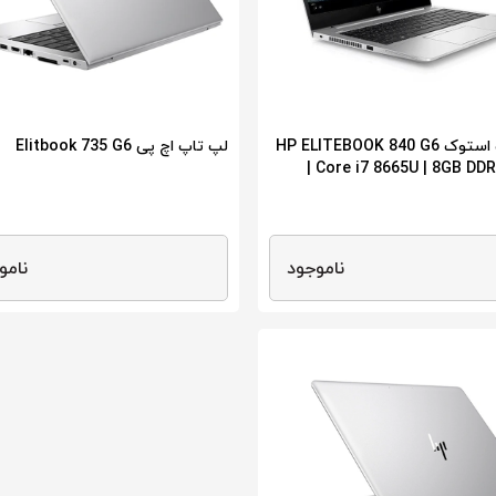
لپ تاپ استوک HP ELITEBOOK 840 G6
لپ تاپ اچ پی Elitbook 735 G6
| Core i7 8665U | 8GB DDR
ناموجود
نامو