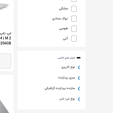
مشکی
نوک مدادی
طوسی
4 | M.2
آبی
256GB
نقره ای
عنابی
فیلتر های کالایی
نوع کاربری
سری پردازنده
سازنده پردازنده گرافیکی
نوع لپ تاپ