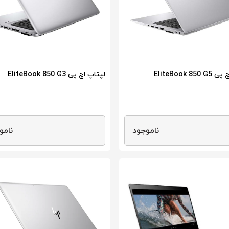
EliteBook 85
لپتاپ اچ پی EliteBook 850 G3
ناموجود
نامو