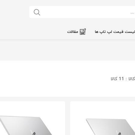
یست قیمت لپ تاپ ها
مقالات
الا :
11 کالا