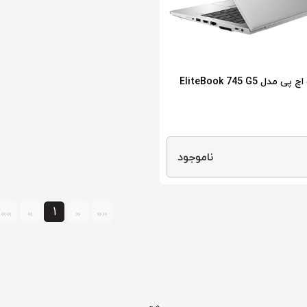
مدل EliteBook 745 G5
ناموجود
1
»»
»
«
««