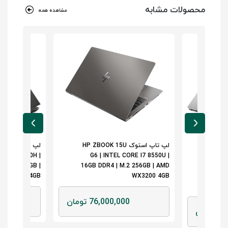
محصولات مشابه
مشاهده همه
لپ تاپ استوک HP ZBOOK 15U
ORE I7 9750H |
G6 | INTEL CORE I7 8550U |
PR
| M.2 512GB |
16GB DDR4 | M.2 256GB | AMD
1
RO T1000 4GB
WX3200 4GB
51
76,000,000 تومان
0
مان