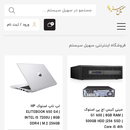
ورود / ثبت نام
0
فروشگاه اینترنتی سهیل سیستم
لپ تاپ استوک HP
مینی کیس اچ پی استوک
ELITEBOOK 650 G4 |
G1 600 | 8GB RAM |
INTEL I5 7200U | 8GB
500GB HDD |256 SSD |
DDR4 | M.2 256GB
Core i5 4th