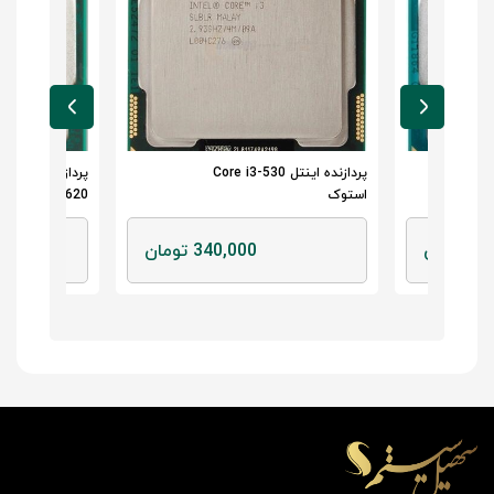
ل
پردازنده اینتل Core i3-530
پردازنده کامپیو
استوک
Pentium G620 استوک
ومان
340,000 تومان