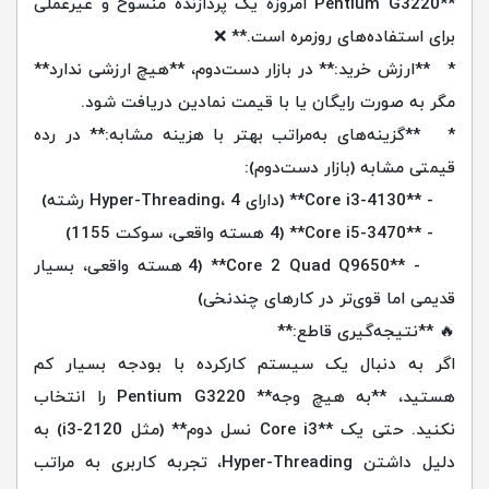
**Pentium G3220 امروزه یک پردازنده منسوخ و غیرعملی
برای استفاده‌های روزمره است.** ❌
* **ارزش خرید:** در بازار دست‌دوم، **هیچ ارزشی ندارد**
مگر به صورت رایگان یا با قیمت نمادین دریافت شود.
* **گزینه‌های به‌مراتب بهتر با هزینه مشابه:** در رده
قیمتی مشابه (بازار دست‌دوم):
- **Core i3-4130** (دارای Hyper-Threading، 4 رشته)
- **Core i5-3470** (4 هسته واقعی، سوکت 1155)
- **Core 2 Quad Q9650** (4 هسته واقعی، بسیار
قدیمی اما قوی‌تر در کارهای چندنخی)
🔥 **نتیجه‌گیری قاطع:**
اگر به دنبال یک سیستم کارکرده با بودجه بسیار کم
هستید، **به هیچ وجه** Pentium G3220 را انتخاب
نکنید. حتی یک **Core i3 نسل دوم** (مثل i3-2120) به
دلیل داشتن Hyper-Threading، تجربه کاربری به مراتب