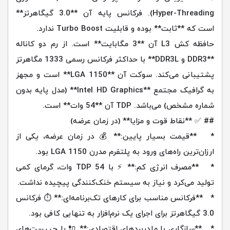
Hyper-Threading). فرکانس پایه آن **3.0 گیگاهرتز**
است که **ثابت** بوده و قابلیت Turbo Boost ندارد.
حافظه کش L3 آن **3 مگابایت** است. از رم دو کاناله
**DDR3 و DDR3L** با حداکثر فرکانس رسمی 1333 مگاهرتز
پشتیبانی می‌کند. سوکت آن **LGA 1150** است و مجهز
به گرافیک مجتمع **Intel HD Graphics** (مدل پایه بدون
شماره مشخص) می‌باشد. TDP آن **54 وات** است.
## ✅ **نقاط قوت و مزایا** (در زمان عرضه)
* **قیمت بسیار پایین:** 💰 در زمان عرضه، یکی از
ارزان‌ترین راه‌های ورود به پلتفرم مدرن LGA 1150 بود.
* **مصرف انرژی کم:** ⚡ با TDP 54 وات، گرمای کمی
تولید می‌کرد و نیاز به سیستم خنک‌کنندگی پیچیده نداشت.
* **فرکانس مناسب برای کارهای تک‌برنامه‌ای:** ⏱️ فرکانس
3.0 گیگاهرتز برای اجرای یک نرم‌افزار به تنهایی کافی بود.
* **سازگاری با مادربردهای اقتصادی:** 🔌 با چیپست‌های