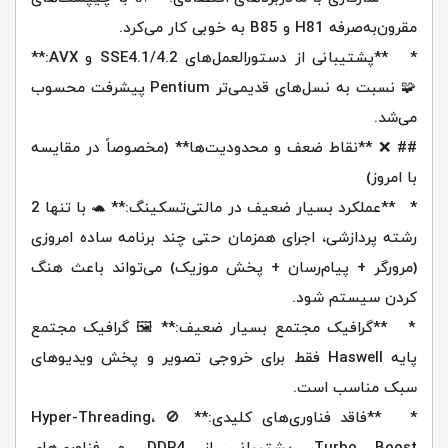
مقرون‌به‌صرفه H81 و B85 به خوبی کار می‌کرد.
* **پشتیبانی از دستورالعمل‌های SSE4.1/4.2 و AVX:**
🧩 نسبت به نسل‌های قدیمی‌تر Pentium پیشرفت محسوب
می‌شد.
## ❌ **نقاط ضعف و محدودیت‌ها** (مخصوصاً در مقایسه
با امروز)
* **عملکرد بسیار ضعیف در مالتی‌تسکینگ:** 🐢 با تنها 2
رشته پردازشی، اجرای همزمان حتی چند برنامه ساده امروزی
(مرورگر + پیام‌رسان + پخش موزیک) می‌تواند باعث هنگ
کردن سیستم شود.
* **گرافیک مجتمع بسیار ضعیف:** 🖼️ گرافیک مجتمع
پایه Haswell فقط برای خروجی تصویر و پخش ویدیوهای
سبک مناسب است.
* **فاقد فناوری‌های کلیدی:** 🚫 Hyper-Threading،
Turbo Boost، پشتیبانی از DDR4، و فناوری‌های