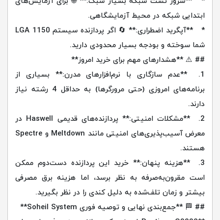
* **سرور تست شبکه بسیار سبک:** 🌐 برای آزمایش‌های
ابتدایی شبکه در محیط آزمایشگاهی.
* **آپگرید اضطراری:** 🔄 اگر پردازنده سیستم LGA 1150
شما سوخته و بودجه بسیار محدودی دارید.
## ⚠️ **هشدارهای مهم برای خرید امروز**
1. **عدم سازگاری با نرم‌افزارهای مدرن:** بسیاری از
برنامه‌های امروزی (حتی مرورگرها) به حداقل 4 رشته نیاز
دارند.
2. **مشکلات امنیتی:** پردازنده‌های قدیمی Haswell در
معرض آسیب‌پذیری‌های امنیتی مانند Meltdown و Spectre
هستند.
3. **هزینه پنهان:** خرید این پردازنده دست‌دوم ممکن
است مقرون‌به‌صرفه به نظر برسد، اما هزینه برق مصرفی
بیشتر و زمان تلف‌شده به دلیل کندی را در نظر بگیرید.
## 🏁 **جمع‌بندی نهایی و توصیه فوری Soheil System**