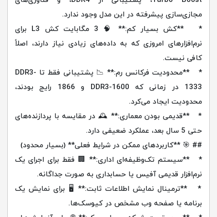
مجازی‌سازی پیشرفته در این مدل وجود ندارد.
* **کش بسیار کم:** 🧠 3 مگابایت کش L3 برای
نرم‌افزارهای امروزی که به داده‌های زیادی نیاز دارند، اصلاً
کافی نیست.
* **محدودیت فرکانس رم:** 📉 پشتیبانی فقط تا DDR3-
1333 در زمانی که DDR3-1600 و 1866 رایج بودند،
محدودیت ایجاد می‌کرد.
* **قدیمی بودن معماری:** 🕰️ در مقایسه با پردازنده‌های
حتی 5 سال بعد، عملکرد ضعیفی دارد.
## 🎯 **کاربردهای ممکن در شرایط فعلی** (بسیار محدود)
* **سیستم تک‌وظیفه‌ای اداری:** 🏢 فقط برای اجرای یک
نرم‌افزار قدیمی آفیس یا حسابداری به صورت جداگانه.
* **ترمینال نمایش اطلاعات ثابت:** 🖥️ برای نمایش یک
برنامه یا صفحه وب مشخص در کیوسک‌ها.