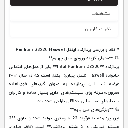
مشخصات
نظرات کاربران
# نقد و بررسی پردازنده اینتل Pentium G3220 Haswell
🏗️ **معرفی گزینه ورودی نسل چهارم**
پردازنده **Intel Pentium G3220** یکی از مدل‌های ابتدایی
خانواده Haswell (نسل چهارم) اینتل است که در سال ۲۰۱۳
عرضه شد. این پردازنده به عنوان گزینه‌ای فوق‌العاده
مقرون‌به‌صرفه برای سیستم‌های اداری بسیار ساده و کاربران
با نیازهای محاسباتی حداقلی طراحی شده بود.
🔩 **ویژگی‌های فنی پایه**
این پردازنده با فرآیند 22 نانومتری تولید شده و دارای **2
هسته فیزیکی و 2 رشته پردازشی** است (فاقد فناوری