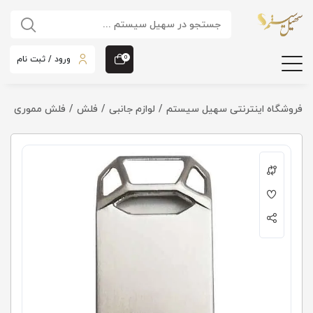
ورود / ثبت نام
0
فروشگاه اینترنتی سهیل سیستم
لوازم جانبی
فلش
فلش مموری بکسو B-321 ظرفیت 32 گی