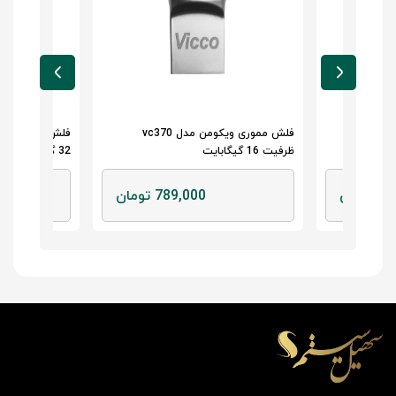
فلش مموری ویکومن مدل vc370
فلش مموری بکسو B-701 ظرفیت
32 گیگابایت
32 گیگابایت
ومان
999,000 تومان