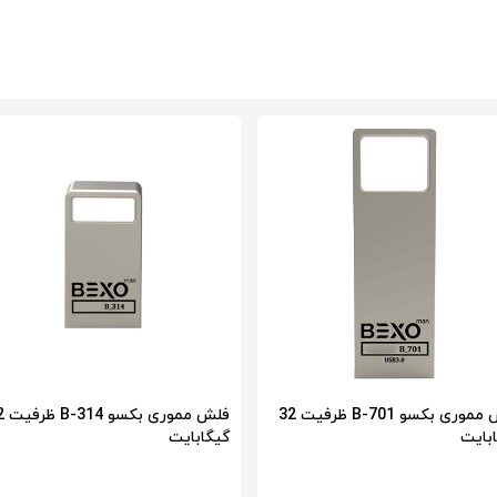
فلش مموری بکسو B-701 ظرفیت 32
فلش ممور
بایت
گیگابایت