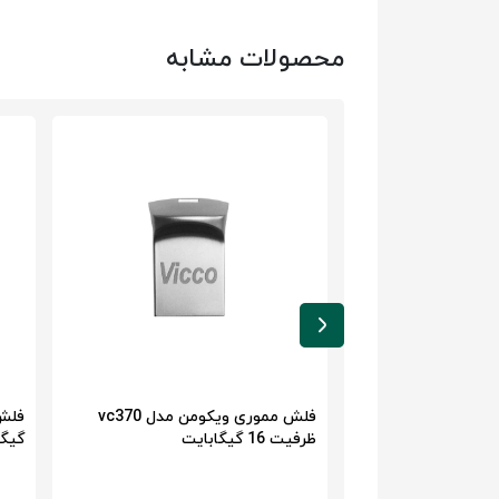
محصولات مشابه
فلش مموری بکسو مدل B-316
فلش مموری ویکومن مدل vc370
ظرفیت 16 گیگابایت
گیگا