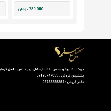
759,000 تومان
789,000 تومان
جهت مشاوره و تماس با شماره های زیر تماس حاصل فرمای
پشتیبان فروش : 09120747055
دفتر فروش : 08733285354