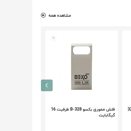
مشاهده همه
ی بکسو B-314 ظرفیت 32
فلش مموری بکسو B-328 ظرفیت 16
گیگابایت