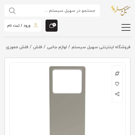
ورود / ثبت نام
0
فروشگاه اینترنتی سهیل سیستم
لوازم جانبی
فلش
فلش مموری بکسو B-701 ظرفیت 32 گی