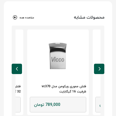
محصولات مشابه
مشاهده همه
فلش مموری ویکومن مدل vc370
فلش مموری بکسو B-314 ظرفیت
32 گیگابایت
16 گیگابایت
7 تومان
969,000 تومان