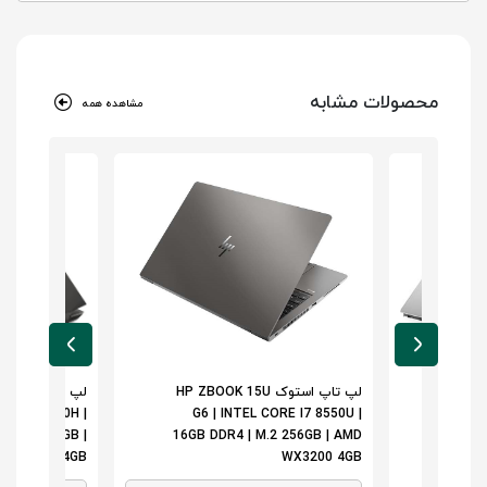
محصولات مشابه
مشاهده همه
لپ تاپ استوک HP ZBOOK 15U
ORE I7 9750H |
G6 | INTEL CORE I7 8550U |
PR
| M.2 512GB |
16GB DDR4 | M.2 256GB | AMD
1
RO T1000 4GB
WX3200 4GB
51