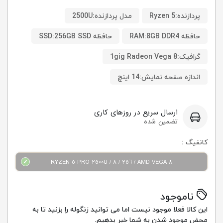
پردازنده:Ryzen 5
مدل پردازنده:2500U
حافظه RAM:8GB DDR4
حافظه SSD:256GB SSD
گرافیک:1gig Radeon Vega 8
اندازه صفحه نمایش:14 اینچ
ارسال سریع در روزهای کاری
تضمین شده
کانفیگ :
RYZEN 5 PRO 2500U / 8 / 256 / AMD VEGA 8
ناموجود
این کالا فعلا موجود نیست اما می توانید زنگوله را بزنید تا به
محض موجود شدن به شما خبر بدهیم.