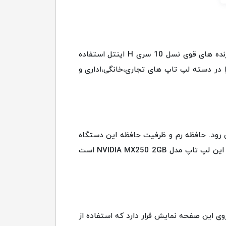
لپ تاپ Dell مدل Latitude 5511 یک لپ تاپ 15.6 اینچی پایدار و قوی با کیبورد عالی است. این لپ تاپ از پردازنده های قوی نسل 10 سری H اینتل استفاده
را در دسته لپ تاپ های تجاری،خانگی،اداری و
 قوی و پر سرعت به شمار می رود. حافظه رم و ظرفیت حافظه این دستگاه
به ترتیب 16GBو 512GB است. با توجه به این مشخصات امکان اجرای برنامه های متنوع را دارد. پردازنده گرافیکی این لپ تاپ مدل NVIDIA MX250 2GB است
 مات بر روی این صفحه نمایش قرار دارد که استفاده از