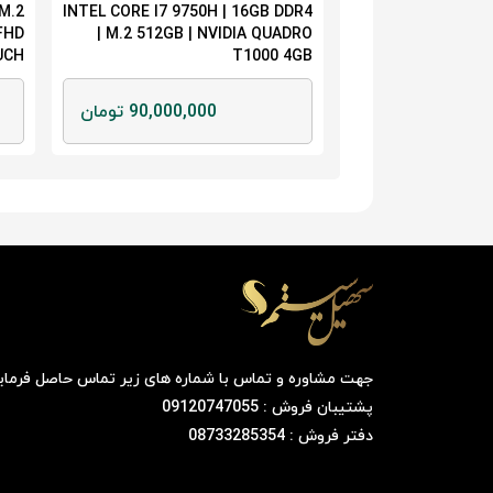
 M.2
INTEL CORE I7 9750H | 16GB DDR4
INTEL CORE I7 855
 FHD
| M.2 512GB | NVIDIA QUADRO
| M.2 256GB | 
UCH
T1000 4GB
76,000, تومان
90,000,000 تومان
جهت مشاوره و تماس با شماره های زیر تماس حاصل فرمای
پشتیبان فروش : 09120747055
دفتر فروش : 08733285354