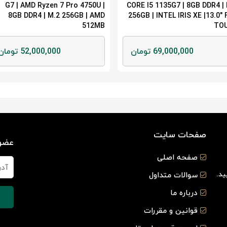
G7 | AMD Ryzen 7 Pro 4750U |
CORE I5 1135G7 | 8GB DDR4 |
8GB DDR4 | M.2 256GB | AMD
256GB | INTEL IRIS XE |13.0"
512MB
TO
69,000,000 تومان
52,000,000 تومان
صفحات سایت
عضوی
صفحه اصلی
ید.
سوالات متداول
درباره ما
قوانین و مقررات