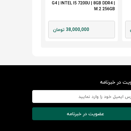
G4 | INTEL I5 7200U | 8GB DDR4 |
M.2 256GB
38,000,000 تومان
ت در خبرنامه
عضویت در خبرنامه