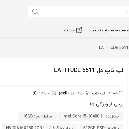
یست قیمت لپ تاپ ها
مقالات
لپ تاپ دل LATITUDE 5511
لپ تاپ
دل (dell)
(0)
دسته :
برند :
نظرات :
برخی از ویژگی ها
پردازنده : Intel Core i5-10400H
حافظه رم : 16GB
حافظه : 512GB SSD
پردازنده گرافیکی : NVIDIA MX250 2GB