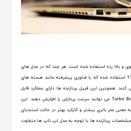
وی و بالا رده استفاده شده است. هر چند که در مدل های
جدیدتر از پردازنده های Intel Core نسل 10 و 11 استفاده شده که با فناوری پیشرفته مانند هسته های
نولوژی Hyper-Threading عمل می کنند. همچنین این قبیل پردازنده ها دارای عملکرد قابل
قبولی هستند و با بهره گیری از تکنولوژی Turbo Boost می توانند سرعت پردازش را افزایش دهند. این
ه معنی عمر باتری بیشتر و کارکرد بهتر در حالت استندبای
و مشخصات پردازنده ها با توجه به مدل لپ تاپ ها متفاوت