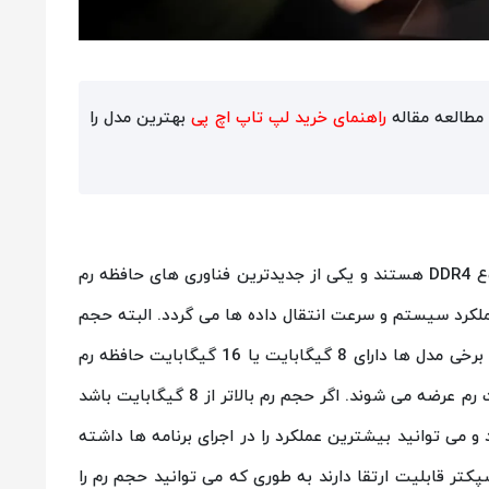
راهنمای خرید لپ تاپ اچ پی
بهترین مدل را
این مدل لپ تاپ ها معمولا دارای حافظه رم از نوع DDR4 هستند و یکی از جدیدترین فناوری های حافظه رم
رم DDR4 باعث بهبود عملکرد سیستم و سرعت انتقال داده ها می گردد. البته حجم
رم در مدل های مختلف می تواند متفاوت باشد. برخی مدل ها دارای 8 گیگابایت یا 16 گیگابایت حافظه رم
هستند در حالی که برخی مدل ها با 32 گیگابایت رم عرضه می شوند. اگر حجم رم بالاتر از 8 گیگابایت باشد
 و می توانید بیشترین عملکرد را در اجرای برنامه ها داشته
تر قابلیت ارتقا دارند به طوری که می توانید حجم رم را