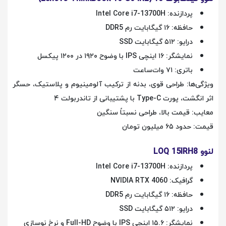
پردازنده: Intel Core i7-13700H
حافظه: ۱۶ گیگابایت رم DDR5
درایو: ۵۱۲ گیگابایت SSD
نمایشگر: ۱۶ اینچی IPS با وضوح ۱۹۲۰ در ۱۲۰۰ پیکسل
باتری: ۷۱ وات‌ساعت
ویژگی‌ها: طراحی قوی، بدنه از ترکیب آلومینیوم و پلاستیک، حسگر
اثر انگشت، پورت Type-C با پشتیبانی از تاندربولت ۴
معایب: قیمت بالا، طراحی نسبتاً سنگین
قیمت: حدود ۶۵ میلیون تومان
لنوو LOQ 15IRH8
پردازنده: Intel Core i7-13700H
گرافیک: NVIDIA RTX 4060
حافظه: ۱۶ گیگابایت رم DDR5
درایو: ۵۱۲ گیگابایت SSD
نمایشگر: ۱۵.۶ اینچی IPS با وضوح Full-HD و نرخ نوسازی